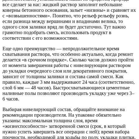
все сделает за нас: жидкий раствор заполнит небольшие
коверны бетонного основания, зальет «низины» и сравняет их
с «возвышенностями». Понятно, что рельеф рельефу рознь,
если разница между вершинами и впадинами велика, то
одного слоя заливки вряд ли будет достаточно. Тут важно
грамотно подобрать смесь, использовать продукт в
соответствии с его возможностями.
Еще одно преимущество — непродолжительное время
схватывания раствора, что особенно актуально, когда ремонт
делается «в срочном порядке». Сколько часов должно пройти
от момента завершения работы с нивелирующим раствором
до укладки очередного слоя или декоративного покрытия,
зависит от толщины заливки и состава самой смеси. Как
правило, каждые 3 мм выдерживают 24 часа (соответственно,
слой 6 мм — 48 часов). Быстросхватывающиеся цементные
наливные полы позволяют производить укладку уже через 3–
6 часов.
Выбирая нивелирующий состав, обращайте внимание на
рекомендации производителя. На упаковке обязательно
указаны: максимальная толщина слоя, время
«жизнеспособности» затворенной смеси (срок, в который
нужно успеть завершить все операции с ней); время набора
прочности, необходимой для ходьбы по полу, укладки плитки,