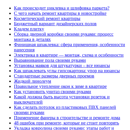
Как происходит циклевка и шлифовка паркета?
С чего начать ремонт квартиры в новостройке
Косметический ремонт квартиры
Бюджетный вариант дизайнерских полов
Кладем плитку
Сборка дверной коробки своими руками: процесс
монтажа в деталях
Финишная шпаклевка: сфера применения, особенности
нанесения
Электрика в квартире — монтаж, схема и особенности
Выравнивание пола своими руками
Установка маяков для штукатурки – все нюансы
Как шпаклевать углы гипсокартона: упор на нюансы
Стандартные размеры дверных проемов
Жидкий линолеум
Правильное утепление окон к зиме в квартире
Как установить унитаз своими руками
Какой должна быть высота установки розеток и
выключателей
Как сделать потолок из пластиковых ПВХ панелей
своими руками
Применение фанеры в строительстве и ремонте дома
48 ошибок при ремонте, которые не стоит повторять
Укладка ковролина своими руками: этапы работ и