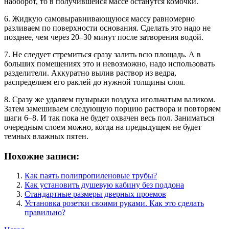
наоборот, то в получившейся массе останутся комочки.
6. Жидкую самовыравнивающуюся массу равномерно
разливаем по поверхности основания. Сделать это надо не
позднее, чем через 20–30 минут после затворения водой.
7. Не следует стремиться сразу залить всю площадь. А в
больших помещениях это и невозможно, надо использовать
разделители. Аккуратно вылив раствор из ведра,
распределяем его раклей до нужной толщины слоя.
8. Сразу же удаляем пузырьки воздуха игольчатым валиком.
Затем замешиваем следующую порцию раствора и повторяем
шаги 6–8. И так пока не будет охвачен весь пол. Заниматься
очередным слоем можно, когда на предыдущем не будет
темных влажных пятен.
Похожие записи:
Как паять полипропиленовые трубы?
Как установить душевую кабину без поддона
Стандартные размеры дверных проемов
Установка розетки своими руками. Как это сделать
правильно?