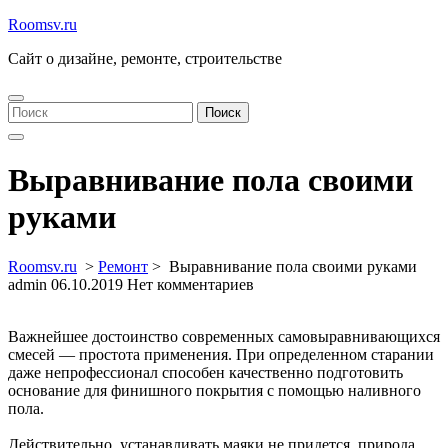
Перейти
Roomsv.ru
к
Сайт о дизайне, ремонте, строительстве
содержимому
Найти:
Поиск
Выравнивание пола своими
руками
Roomsv.ru
>
Ремонт
>
Выравнивание пола своими руками
admin
06.10.2019
Нет комментариев
Важнейшее достоинство современных самовыравнивающихся
смесей — простота применения. При определенном старании
даже непрофессионал способен качественно подготовить
основание для финишного покрытия с помощью наливного
пола.
Действительно, устанавливать маяки не придется, природа