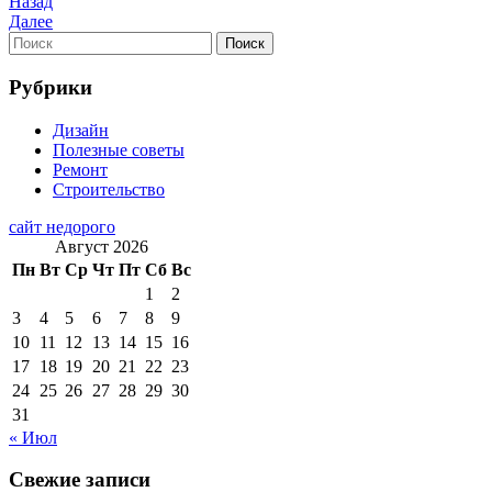
Навигация
Предыдущая
Назад
запись
Следующая
Далее
по
запись
Найти:
Поиск
записям
Рубрики
Дизайн
Полезные советы
Ремонт
Строительство
сайт недорого
Август 2026
Пн
Вт
Ср
Чт
Пт
Сб
Вс
1
2
3
4
5
6
7
8
9
10
11
12
13
14
15
16
17
18
19
20
21
22
23
24
25
26
27
28
29
30
31
« Июл
Свежие записи