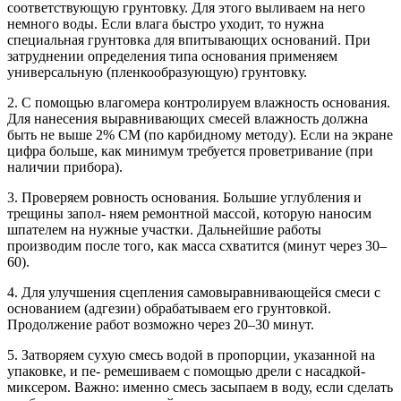
соответствующую грунтовку. Для этого выливаем на него
немного воды. Если влага быстро уходит, то нужна
специальная грунтовка для впитывающих оснований. При
затруднении определения типа основания применяем
универсальную (пленкообразующую) грунтовку.
2. С помощью влагомера контролируем влажность основания.
Для нанесения выравнивающих смесей влажность должна
быть не выше 2% СМ (по карбидному методу). Если на экране
цифра больше, как минимум требуется проветривание (при
наличии прибора).
3. Проверяем ровность основания. Большие углубления и
трещины запол- няем ремонтной массой, которую наносим
шпателем на нужные участки. Дальнейшие работы
производим после того, как масса схватится (минут через 30–
60).
4. Для улучшения сцепления самовыравнивающейся смеси с
основанием (адгезии) обрабатываем его грунтовкой.
Продолжение работ возможно через 20–30 минут.
5. Затворяем сухую смесь водой в пропорции, указанной на
упаковке, и пе- ремешиваем с помощью дрели с насадкой-
миксером. Важно: именно смесь засыпаем в воду, если сделать