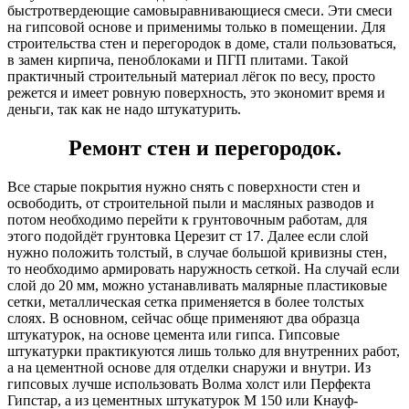
быстротвердеющие самовыравнивающиеся смеси. Эти смеси
на гипсовой основе и применимы только в помещении. Для
строительства стен и перегородок в доме, стали пользоваться,
в замен кирпича, пеноблоками и ПГП плитами. Такой
практичный строительный материал лёгок по весу, просто
режется и имеет ровную поверхность, это экономит время и
деньги, так как не надо штукатурить.
Ремонт стен и перегородок.
Все старые покрытия нужно снять с поверхности стен и
освободить, от строительной пыли и масляных разводов и
потом необходимо перейти к грунтовочным работам, для
этого подойдёт грунтовка Церезит ст 17. Далее если слой
нужно положить толстый, в случае большой кривизны стен,
то необходимо армировать наружность сеткой. На случай если
слой до 20 мм, можно устанавливать малярные пластиковые
сетки, металлическая сетка применяется в более толстых
слоях. В основном, сейчас обще применяют два образца
штукатурок, на основе цемента или гипса. Гипсовые
штукатурки практикуются лишь только для внутренних работ,
а на цементной основе для отделки снаружи и внутри. Из
гипсовых лучше использовать Волма холст или Перфекта
Гипстар, а из цементных штукатурок М 150 или Кнауф-