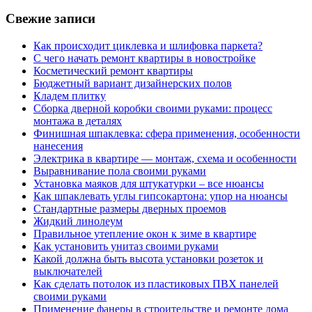
Свежие записи
Как происходит циклевка и шлифовка паркета?
С чего начать ремонт квартиры в новостройке
Косметический ремонт квартиры
Бюджетный вариант дизайнерских полов
Кладем плитку
Сборка дверной коробки своими руками: процесс
монтажа в деталях
Финишная шпаклевка: сфера применения, особенности
нанесения
Электрика в квартире — монтаж, схема и особенности
Выравнивание пола своими руками
Установка маяков для штукатурки – все нюансы
Как шпаклевать углы гипсокартона: упор на нюансы
Стандартные размеры дверных проемов
Жидкий линолеум
Правильное утепление окон к зиме в квартире
Как установить унитаз своими руками
Какой должна быть высота установки розеток и
выключателей
Как сделать потолок из пластиковых ПВХ панелей
своими руками
Применение фанеры в строительстве и ремонте дома