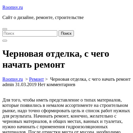
Перейти
Roomsv.ru
к
Сайт о дизайне, ремонте, строительстве
содержимому
Найти:
Поиск
Черновая отделка, с чего
начать ремонт
Roomsv.ru
>
Ремонт
>
Черновая отделка, с чего начать ремонт
admin
31.03.2019
Нет комментариев
Для того, чтобы иметь представление о типах материалов,
которые появились в немалом ассортименте на строительном
рынке, надо точно сформировать цель и список работ нужных
для результата. Начинать ремонт, конечно, желательно с
черновых материалов, в общих местах, ванных и туалетах,
нужно начинать с применения гидроизоляционных
материалов. После отчистки места от мусора, необходимо