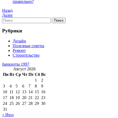
правильно?
Навигация
Предыдущая
Назад
запись
Следующая
Далее
по
запись
Найти:
Поиск
записям
Рубрики
Дизайн
Полезные советы
Ремонт
Строительство
банкноты 1997
Август 2026
Пн
Вт
Ср
Чт
Пт
Сб
Вс
1
2
3
4
5
6
7
8
9
10
11
12
13
14
15
16
17
18
19
20
21
22
23
24
25
26
27
28
29
30
31
« Июл