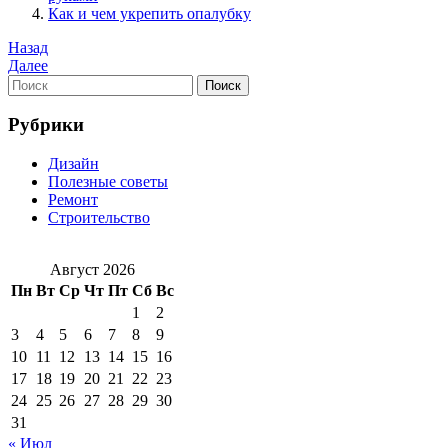
Как и чем укрепить опалубку
Навигация
Предыдущая
Назад
запись
Следующая
Далее
по
запись
Найти:
Поиск
записям
Рубрики
Дизайн
Полезные советы
Ремонт
Строительство
Август 2026
Пн
Вт
Ср
Чт
Пт
Сб
Вс
1
2
3
4
5
6
7
8
9
10
11
12
13
14
15
16
17
18
19
20
21
22
23
24
25
26
27
28
29
30
31
« Июл