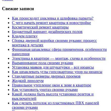
Свежие записи
Как происходит циклевка и шлифовка паркета?
С чего начать ремонт квартиры в новостройке
Косметический ремонт квартиры
Бюджетный вариант дизайнерских полов
Кладем плитку
Сборка дверной коробки своими руками: процесс
монтажа в деталях
Финишная шпаклевка: сфера применения, особенности
нанесения
Электрика в квартире — монтаж, схема и особенности
Выравнивание пола своими руками
Установка маяков для штукатурки – все нюансы
Как шпаклевать углы гипсокартона: упор на нюансы
Стандартные размеры дверных проемов
Жидкий линолеум
Правильное утепление окон к зиме в квартире
Как установить унитаз своими руками
Какой должна быть высота установки розеток и
выключателей
Как сделать потолок из пластиковых ПВХ панелей
своими руками